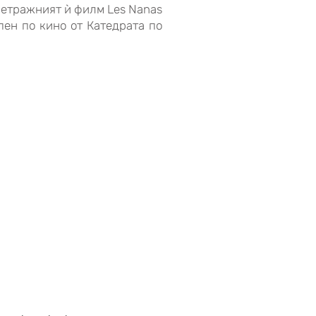
метражният ѝ филм Les Nanas
пен по кино от Катедрата по