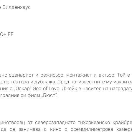
л
н Вилденхаус
TQ+ FF
нс сценарист и режисьор, монтажист и актьор. Той е
ото, театъра и дублажа. Сред по-известните му изяви с
ния с „Оскар“ God of Love. Джейк е носител на наградата н
гралния си филм „Бюст“.
инотворец от северозападното тихоокеанско крайбр
 да се занимава с кино с осеммилиметрова камер