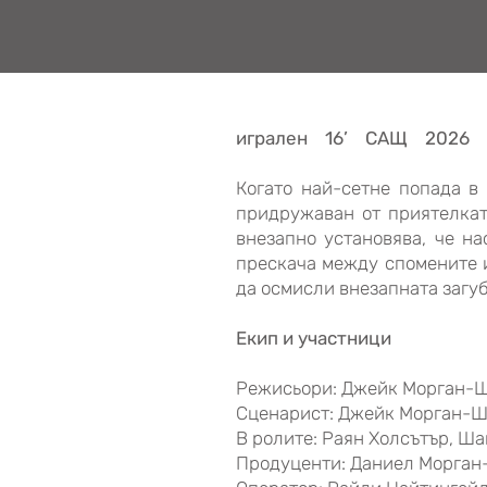
игрален 16’ САЩ 2026
Когато най-сетне попада в
придружаван от приятелкат
внезапно установява, че н
прескача между спомените и
да осмисли внезапната загуб
Екип и участници
Режисьори: Джейк Морган-
Сценарист: Джейк Морган-
В ролите: Раян Холсътър, Ш
Продуценти: Даниел Морга