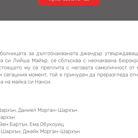
 болницата за дългоочакваната джендър утвърждаващ
а си Лийша Майър, се сблъсква с неочаквана бюрокр
астоящето му се преплита с неговата самоличност от 
 сегашния момент, той е принуден да преразгледа от
а на майка си Нанси.
Шархън, Даниел Морган-Шархън
Шархън
айен Бартън, Ема Обукоуиц
н-Шархън, Джейк Морган-Шархън