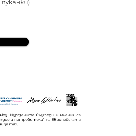
 пуканки)
ъюз. Изразените възгледи и мнения са
съдие и потребители“ на Европейската
и за тях.