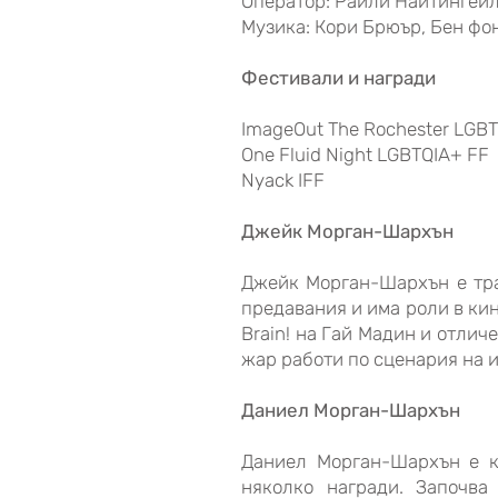
Оператор: Райли Найтингей
Музика: Кори Брюър, Бен фо
Фестивали и награди
ImageOut The Rochester LGB
One Fluid Night LGBTQIA+ FF
Nyack IFF
Джейк Морган-Шархън
Джейк Морган-Шархън е тра
предавания и има роли в кин
Brain! на Гай Мадин и отличе
жар работи по сценария на и
Даниел Морган-Шархън
Даниел Морган-Шархън е к
няколко награди. Започва