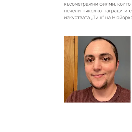
късометражни филми, които 
печели няколко награди и е
изкуствата „Тиш“ на Нюйорк