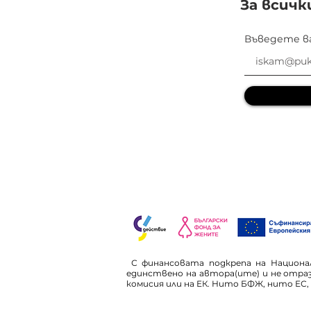
За всичк
Въведете в
С финансовата подкрепа на Национале
единствено на автора(ите) и не отра
комисия или на ЕК. Нито БФЖ, нито ЕС