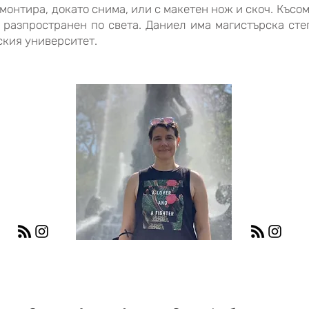
монтира, докато снима, или с макетен нож и скоч. Късо
 разпространен по света. Даниел има магистърска сте
ския университет.