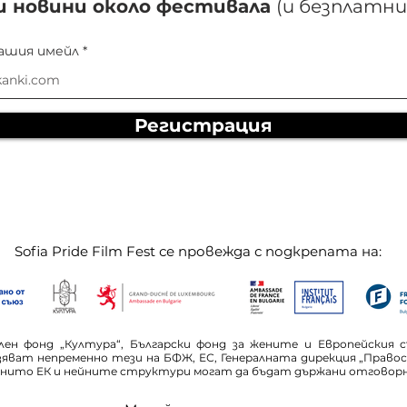
и новини около фестивала
(и безплатни
ашия имейл
Регистрация
Sofia Pride Film Fest се провежда с подкрепата на:
н фонд „Култура“, Български фонд за жените и Европейския с
зяват непременно тези на БФЖ, ЕС, Генералната дирекция „Право
, нито ЕК и нейните структури могат да бъдат държани отговорн