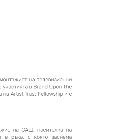
 монтажист на телевизионни
а участията в Brand Upon The
а Artist Trust Fellowship и с
ежие на САЩ, носителка на
а в ръка, с която заснема