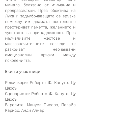
минало, белязано от мълчание и
предразсъдъци. През обектива на
Лука и задълбочаващата се връзка
помежду им двамата постепенно
преоткриват паметта, желанието и
чувството за принадлежност. През
мълчаливите жестове и
многозначителните погледи те
разкриват неочаквани
емоционални връзки между
поколенията.
Екип и участници
Режисьори: Роберто Ф. Кануто, Цу
Цяосъ
Сценаристи: Роберто Ф. Кануто, Цу
Цяосъ
В ролите: Мануел Писаро, Пелайо
Карисо, Анди Алмар