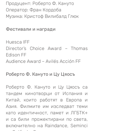
Продуцент: Роберто Ф. Кануто
Оператор: Фран Кордоба
Музика: Кристоф Вилибалд Глюк
Фестивали и награди
Huesca IFF
Director’s Choice Award – Thomas
Edison FF
Audience Award – Avilés Acción FF
Роберто Ф. Кануто и Цу Цяосъ
Роберто Ф. Кануто и Цу Цяосъ са
тандем кинотворци от Испания и
Китай, които работят в Европа и
Азия. Филмите им изследват теми
като идентичност, памет и ЛГБТК+
и са били прожектирани по света,
включително на Raindance, Seminci