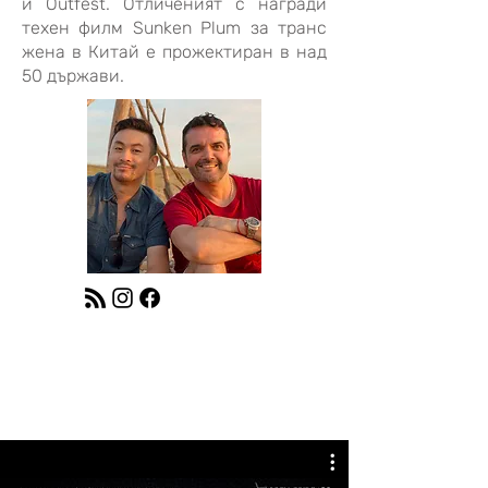
и Outfest. Отличеният с награди
техен филм Sunken Plum за транс
жена в Китай е прожектиран в над
50 държави.