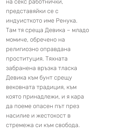
на секс работнички,
представяйки се с
индуисткото име Ренука.
Там тя среща Девика – младо
момиче, обречено на
религиозно оправдана
проституция. Тяхната
забранена връзка тласка
Девика към бунт срещу
вековната традиция, към
която принадлежи, и я кара
да поеме опасен път през
насилие и жестокост в
стремежа си към свобода.